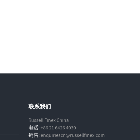
联系我们
Russell Finex China
电话:
+86 21 6426 4030
销售:
enquiriescn@russellfinex.com