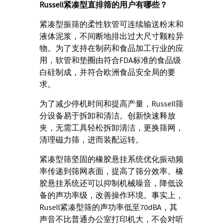
Russell
紧凑型直排筛的用户有哪些？
紧凑型振筛的柔性软管可连续输送粉末和
液体泥浆，不间断地排出过大尺寸颗粒异
物。为了支持在制药和食品加工行业的应
用，软管和垫圈由符合FDA标准的食品级
白硅制成，并符合欧洲食品安全局的要
求。
为了减少停机时间和提高产量，Russell筛
分设备易于拆卸和清洁。创新快速释放
夹，无需工具轻松拆卸清洁，更换筛网，
清理磁力筛，进而装配运转。
紧凑型筛坚固的橡胶悬挂系统优化振动频
率传递到筛网表面，提高了筛分效率。橡
胶悬挂系统还可以抑制机械噪音，降低设
备的声功率级，改善操作环境。事实上，
Rusell紧凑型筛的声功率低至70dBA，其
声音不比普通办公室打印机大，不会对听