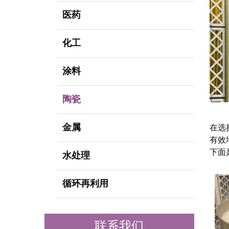
医药
化工
涂料
陶瓷
金属
在选
有效
下面是
水处理
循环再利用
联系我们