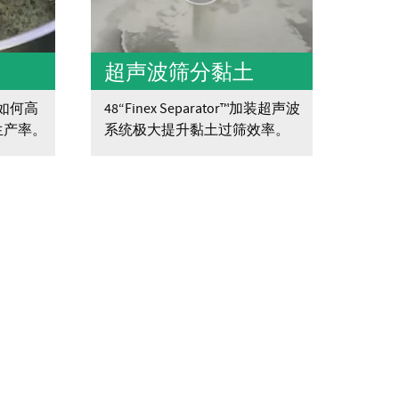
超声波筛分黏土
筛如何高
48“Finex Separator™加装超声波
生产率。
系统极大提升黏土过筛效率。