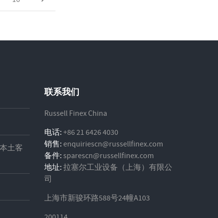
联系我们
Russell Finex China
电话:
+86 21 6426 4030
销售:
enquiriescn@russellfinex.com
本土客
备件:
sparescn@russellfinex.com
地址:
拉塞尔工业设备（上海）有限公
司
上海市新骏环路588号24幢A103
200114