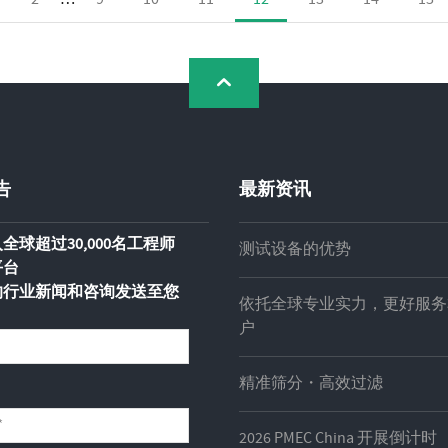
告
最新资讯
全球超过30,000名工程师
测试设备的优势
平台
的行业新闻和咨询发送至您
依托全球专业实力，更好服务
户
精准筛分・高效过滤
2026 PMEC China 开展倒计时