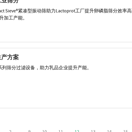
工业筛分
Compact Sieve®紧凑型振动筛助力Lactoprot工厂提升卵磷脂筛分效率
提升加工产能。
生产方案
 Finex系列筛分过滤设备，助力乳品企业提升产能。
2
…
9
10
11
12
13
14
15