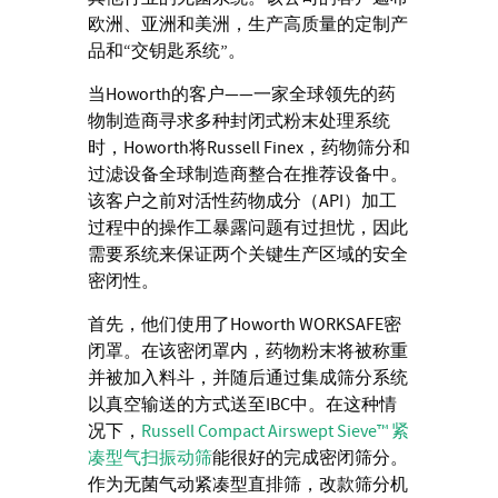
欧洲、亚洲和美洲，生产高质量的定制产
品和“交钥匙系统”。
当Howorth的客户——一家全球领先的药
物制造商寻求多种封闭式粉末处理系统
时，Howorth将Russell Finex，药物筛分和
过滤设备全球制造商整合在推荐设备中。
该客户之前对活性药物成分（API）加工
过程中的操作工暴露问题有过担忧，因此
需要系统来保证两个关键生产区域的安全
密闭性。
首先，他们使用了Howorth WORKSAFE密
闭罩。在该密闭罩内，药物粉末将被称重
并被加入料斗，并随后通过集成筛分系统
以真空输送的方式送至IBC中。在这种情
况下，
Russell Compact Airswept Sieve™
紧
凑型气扫振动筛
能很好的完成密闭筛分。
作为无菌气动紧凑型直排筛，改款筛分机