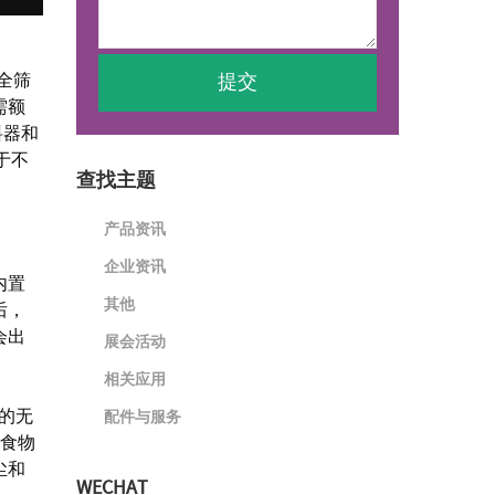
全筛
需额
进料器和
于不
查找主题
产品资讯
企业资讯
内置
其他
后，
会出
展会活动
相关应用
粒的无
配件与服务
对食物
尘和
WECHAT