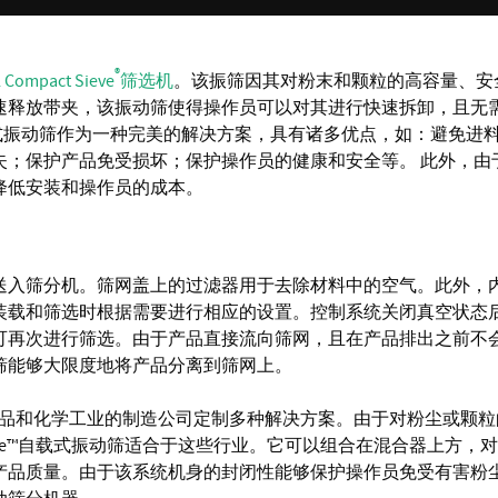
®
l Compact Sieve
筛选机
。该振筛因其对粉末和颗粒的高容量、安
速释放带夹，该振动筛使得操作员可以对其进行快速拆卸，且无
g Sieve™ 自载式振动筛作为一种完美的解决方案，具有诸多优点，如：避免
失；保护产品免受损坏；保护操作员的健康和安全等。 此外，由
降低安装和操作员的成本。
送入筛分机。筛网盖上的过滤器用于去除材料中的空气。此外，
装载和筛选时根据需要进行相应的设置。控制系统关闭真空状态
可再次进行筛选。由于产品直接流向筛网，且在产品排出之前不
筛能够大限度地将产品分离到筛网上。
为制药、食品和化学工业的制造公司定制多种解决方案。由于对粉尘或颗
oading Sieve™自载式振动筛适合于这些行业。它可以组合在混合器上方，
产品质量。由于该系统机身的封闭性能够保护操作员免受有害粉