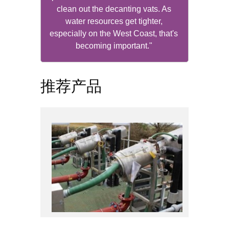
clean out the decanting vats. As
water resources get tighter,
especially on the West Coast, that's
becoming important."
推荐产品