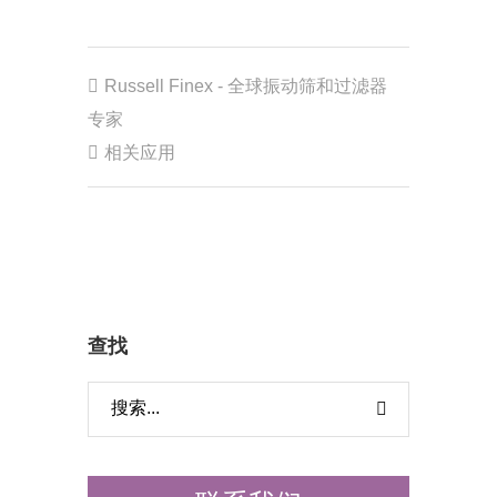
固液分离机
该设备主要用于从液体浆料中分离
Russell Finex - 全球振动筛和过滤器
固体。除了传统的干湿分离，固液
专家
分离机还可用于处理废水循环再利
相关应用
用。
产品系列
查找