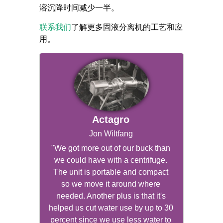
溶沉降时间减少一半。
联系我们
了解更多固液分离机的工艺和应
用。
Actagro
Jon Wiltfang
"We got more out of our buck than
we could have with a centrifuge.
The unit is portable and compact
so we move it around where
needed. Another plus is that it's
helped us cut water use by up to 30
percent since we use less water to