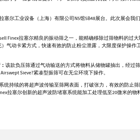
Finex拉塞尔工业设备（上海）有限公司N5馆5B48展台。此次展会我
ssell Finex拉塞尔精良的振动筛之一，能精确移除过筛物料的过大
锁死）气动卡紧方式，快速有效的防止粉尘泄露，大限度保护操作
筛：
该款负压筛通过气动输送的方式将物料从储物罐抽出，经过
 Airswept Sieve?紧凑型振筛可在无尘环境下操作。
系统持续的将超声波传输至筛网表面，打破张力，有效的防止筛
 Finex拉塞尔创新的超声波防堵塞系统能加工处理低至20微米的物