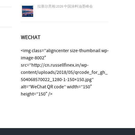
拉塞尔亮相 2026 中国涂料油墨峰会
WECHAT
<img class=”aligncenter size-thumbnail wp-
image-8002″
src=”http://cn.russellfinex.in/wp-
content/uploads/2018/05/qrcode_for_gh_
504068570022_1280-1-150×150.jpg”
alt=”WeChat QR code” width=”150″
height=”150″ />