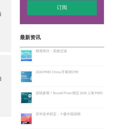
污
最新资讯
精准筛分・高效过滤
2026 PMEC China 开展倒计时
细
连续参展！Russell Finex 锁定 2026 上海 PMEC
百年技术积淀，十载中国深耕