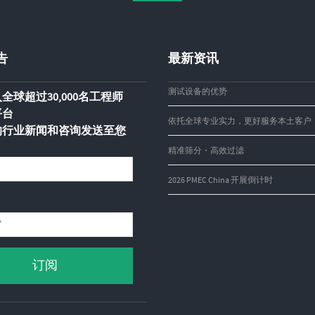
告
最新资讯
测试设备的优势
全球超过30,000名工程师
平台
依托全球专业实力，更好服务本土客户
的行业新闻和咨询发送至您
精准筛分・高效过滤
2026 PMEC China 开展倒计时