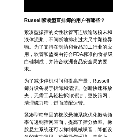
Russell
紧凑型直排筛的用户有哪些？
紧凑型振筛的柔性软管可连续输送粉末和
液体泥浆，不间断地排出过大尺寸颗粒异
物。为了支持在制药和食品加工行业的应
用，软管和垫圈由符合FDA标准的食品级
白硅制成，并符合欧洲食品安全局的要
求。
为了减少停机时间和提高产量，Russell
筛分设备易于拆卸和清洁。创新快速释放
夹，无需工具轻松拆卸清洁，更换筛网，
清理磁力筛，进而装配运转。
紧凑型筛坚固的橡胶悬挂系统优化振动频
率传递到筛网表面，提高了筛分效率。橡
胶悬挂系统还可以抑制机械噪音，降低设
备的声功率级，改善操作环境。事实上，